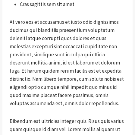
Cras sagittis sem sit amet
At vero eos et accusamus et iusto odio dignissimos
ducimus qui blanditiis praesentium voluptatum
deleniti atque corrupti quos dolores et quas
molestias excepturi sint occaecati cupiditate non
provident, similique sunt in culpa qui officia
deserunt mollitia animi, id est laborum et dolorum
fuga. Et harum quidem rerum facilis est et expedita
distinctio. Nam libero tempore, cum soluta nobis est
eligendi optio cumque nihil impedit quo minus id
quod maxime placeat facere possimus, omnis
voluptas assumenda est, omnis dolor repellendus.
Bibendum est ultricies integer quis. Risus quis varius
quam quisque id diam vel. Lorem mollis aliquam ut