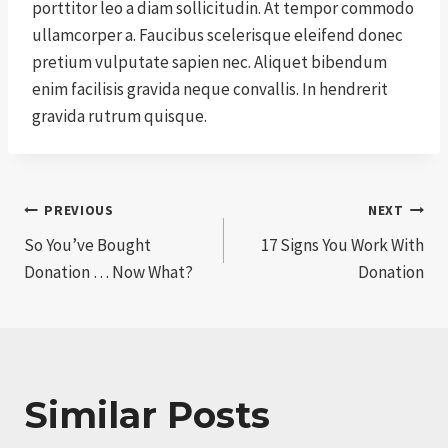
porttitor leo a diam sollicitudin. At tempor commodo
ullamcorper a. Faucibus scelerisque eleifend donec
pretium vulputate sapien nec. Aliquet bibendum
enim facilisis gravida neque convallis. In hendrerit
gravida rutrum quisque.
Post
PREVIOUS
NEXT
So You’ve Bought
17 Signs You Work With
navigation
Donation … Now What?
Donation
Similar Posts