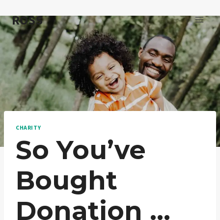
Skip
ROSS
to
content
CHARITY
So You’ve
Bought
Donation …