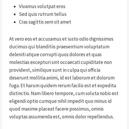
Vivamus volutpat eros
Sed quis rutrum tellus
Cras sagittis sem sit amet
At vero eos et accusamus et iusto odio dignissimos
ducimus qui blanditiis praesentium voluptatum
deleniti atque corrupti quos dolores et quas
molestias excepturi sint occaecati cupiditate non
provident, similique sunt in culpa qui officia
deserunt mollitia animi, id est laborum et dolorum
fuga. Et harum quidem rerum facilis est et expedita
distinctio. Nam libero tempore, cum soluta nobis est
eligendi optio cumque nihil impedit quo minus id
quod maxime placeat facere possimus, omnis
voluptas assumenda est, omnis dolor repellendus.